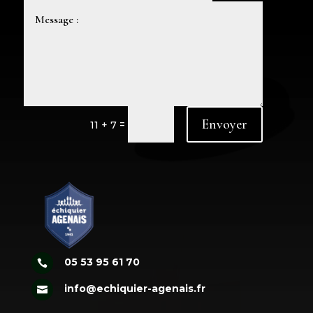
Envoyer
=
11 + 7
05 53 95 61 70

info@echiquier-agenais.fr
